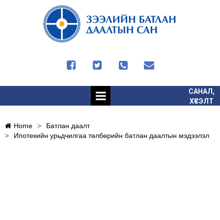




САНАЛ,
ХҮСЭЛТ
Home
>
Батлан даалт
>
Ипотекийн урьдчилгаа төлбөрийн батлан даалтын мэдээлэл