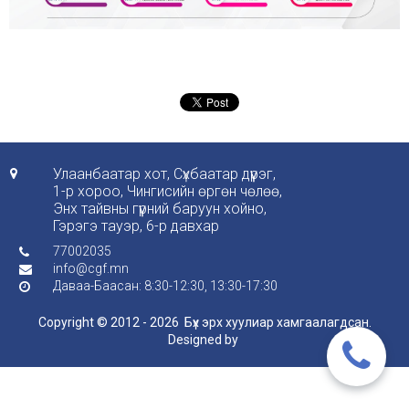
Улаанбаатар хот, Сүхбаатар дүүрэг,

1-р хороо, Чингисийн өргөн чөлөө,
Энх тайвны гүүрний баруун хойно,
Гэрэгэ тауэр, 6-р давхар
77002035

info@cgf.mn

Даваа-Баасан: 8:30-12:30, 13:30-17:30

Copyright © 2012 - 2026 Бүх эрх хуулиар хамгаалагдсан.
Designed by