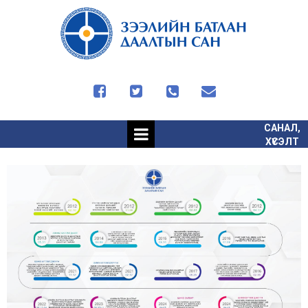




САНАЛ,
ХҮСЭЛТ