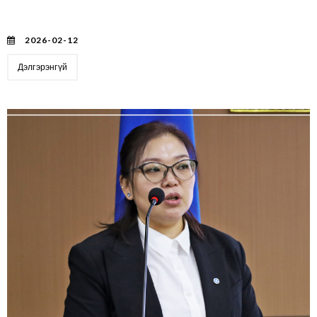
"Монгол баяр – Монгол бэлэг” үзэсгэлэн Дархан-уул
аймагт үргэлжилж байна
2026-02-12
Дэлгэрэнгүй