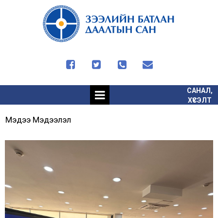




САНАЛ,
ХҮСЭЛТ
Мэдээ Мэдээлэл