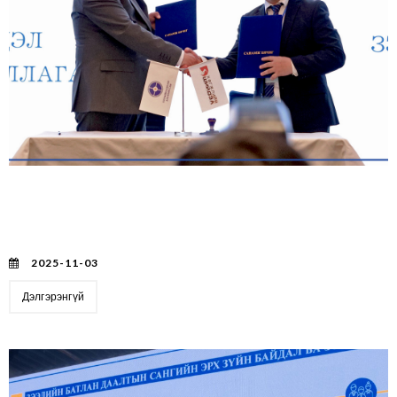
Зээлийн батлан даалтын сангийн Гүйцэтгэх захирал
С.Цогтсайхан, "Хөгжлийн Шийдэл" ТББ-ын Гүйцэтгэх
захирал Б.Хишигсүрэн нар Хамтран ажиллах "Санамж
бичиг"-т гарын үсэг зурлаа.
2025-11-03
Дэлгэрэнгүй