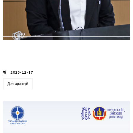
ТӨВИЙН БҮСИЙН САЛБАРААС ДАРХАН-УУЛ
АЙМГИЙН ИРГЭД, АЖ АХУЙН НЭГЖ, ЖИЖИГ, ДУНД
ҮЙЛДВЭР ЭРХЛЭГЧДЭД СУРГАЛТ, ӨДӨРЛӨГ
ЗОХИОН БАЙГУУЛЛАА.
2025-12-17
Дэлгэрэнгүй