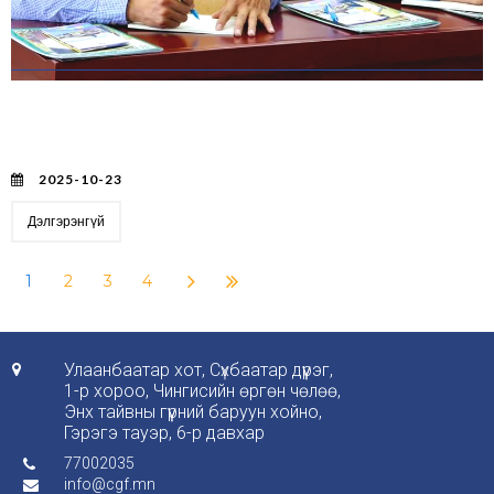
АРХАНГАЙ АЙМАГТ “АРЬС ШИРЭН ТҮҮХИЙ ЭД
БЭЛТГЭЛ-2025” ХЭЛЭЛЦҮҮЛЭГ ЗОХИОН
БАЙГУУЛАГДЛАА.
2025-10-23
Дэлгэрэнгүй
1
2
3
4
Улаанбаатар хот, Сүхбаатар дүүрэг,

1-р хороо, Чингисийн өргөн чөлөө,
Энх тайвны гүүрний баруун хойно,
Гэрэгэ тауэр, 6-р давхар
77002035

info@cgf.mn
