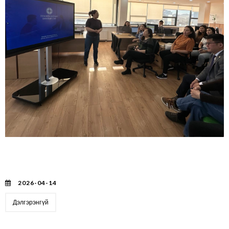
Дархан-Уул аймагт Хаан банкны зээлийн
ажилтнуудын чадавхжуулах сургалт амжилттай
зохион байгуулагдлаа
2026-04-14
Дэлгэрэнгүй