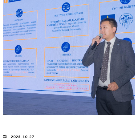
АЯЛАЛ ЖУУЛЧЛАЛЫН "ITM 2025” ҮЗЭСГЭЛЭНД
МЭДЭЭЛЭЛ ӨГӨН АЖИЛЛАЖ БАЙНА.
2025-10-27