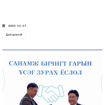
АЗИЙН БАТЛАН ДААЛТЫН САНГУУДЫН ХОЛБООНЫ
(ACSIC) 37 ДАХЬ БАГА ХУРАЛ ТАЙВАНЬ УЛСЫН
ТАЙБЭЙ ХОТОД АМЖИЛТТАЙ ЗОХИОН
БАЙГУУЛАГДАЖ ӨНДӨРЛӨЛӨӨ.
2025-11-17
Дэлгэрэнгүй