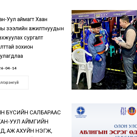
ан-Уул аймагт Хаан
ны зээлийн ажилтнуудын
вхжуулах сургалт
лттай зохион
уулагдлаа
6-04-14
элгэрэнгүй
ЙН БҮСИЙН САЛБАРААС
ХАН-УУЛ АЙМГИЙН
Д, АЖ АХУЙН НЭГЖ,