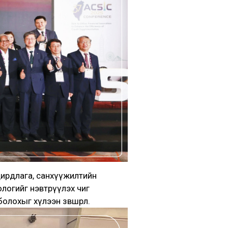
дирдлага, санхүүжилтийн
ологийг нэвтрүүлэх чиг
лохыг хүлээн зөвшөөрлөө.