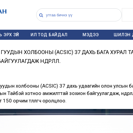
 ЭРХ ЗҮЙ
ИЛ ТОД БАЙДАЛ
МЭДЭЭ
ШИЛЭН 
УУДЫН ХОЛБООНЫ (ACSIC) 37 ДАХЬ БАГА ХУРАЛ 
ГУУЛАГДАЖ ӨНДӨРЛӨЛӨӨ.
ын холбооны (ACSIC) 37 дахь удаагийн олон улсын ба
н Тайбэй хотноо амжилттай зохион байгуулагдаж, өндөрлөл
150 орчим төлөөлөгч оролцлоо.