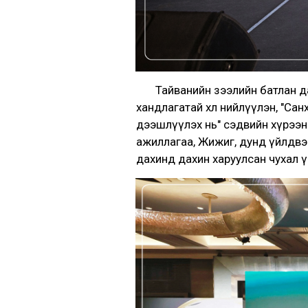
Тайванийн зээлийн батлан даал
хандлагатай хөл нийлүүлэн, "С
дээшлүүлэх нь" сэдвийн хүрээн
ажиллагаа, Жижиг, дунд үйлдвэ
дахинд дахин харуулсан чухал 