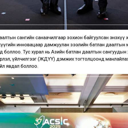
тын сангийн санаачилгаар зохион байгуулсан энэхүү х
анхүүгийн инновацаар дамжуулан зээлийн батлан даалтын
д боллоо. Тус хурал нь Азийн батлан даалтын сангуудын
рлэл, үйлчилгээг (ЖДҮҮ) дэмжих тогтолцоонд манлайлах
үйл явдал боллоо.