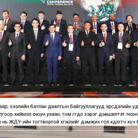
ар, зээлийн батлан даалтын байгууллагууд эрсдэлийн у
оор хиймэл оюун ухаан, том өгөгдөл зэрэг дэвшилтэт техн
 нь ЖДҮ-ийн тогтвортой хөгжлийг дэмжих гол хөдөлгөгч хүч бо