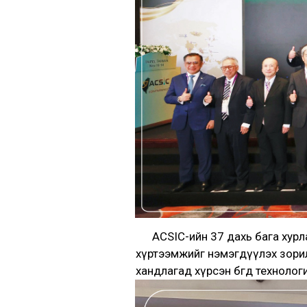
ACSIC-ийн 37 дахь бага хурла
хүртээмжийг нэмэгдүүлэх зорилг
хандлагад хүрсэн бөгөөд технологи