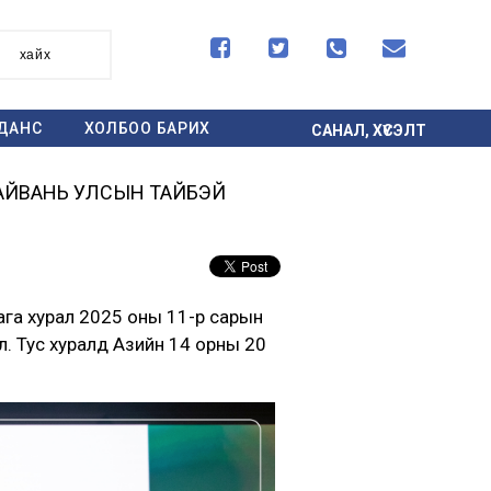




хайх
ДАНС
ХОЛБОО БАРИХ
САНАЛ, ХҮСЭЛТ
ТАЙВАНЬ УЛСЫН ТАЙБЭЙ
га хурал 2025 оны 11-р сарын
өө. Тус хуралд Азийн 14 орны 20