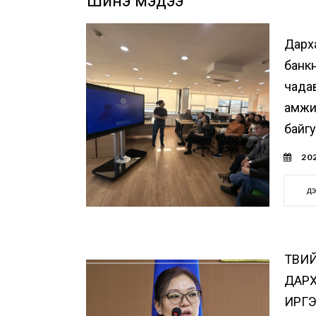
Шинэ мэдээ
Дарх
банк
чада
амжи
байг
202
д
ТӨВИ
ДАР
ИРГЭ