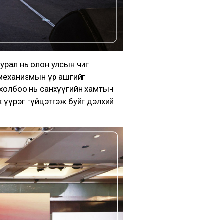
урал нь олон улсын чиг
 механизмын үр ашгийг
 холбоо нь санхүүгийн хамтын
 үүрэг гүйцэтгэж буйг дэлхий