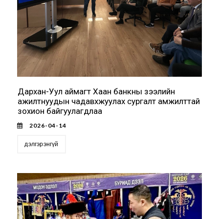
Дархан-Уул аймагт Хаан банкны зээлийн
ажилтнуудын чадавхжуулах сургалт амжилттай
зохион байгуулагдлаа
2026-04-14
дэлгэрэнгүй