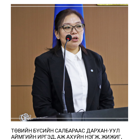
ТӨВИЙН БҮСИЙН САЛБАРААС ДАРХАН-УУЛ
АЙМГИЙН ИРГЭД, АЖ АХУЙН НЭГЖ, ЖИЖИГ,