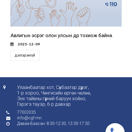
Авлигын эсрэг олон улсын өдөр тохиож байна.
2025-12-09
дэлгэрэнгүй
Улаанбаатар хот, Сүхбаатар дүүрэг,

1-р хороо, Чингисийн өргөн чөлөө,
Энх тайвны гүүрний баруун хойно,
Гэрэгэ тауэр, 6-р давхар
77002035

info@cgf.mn

Даваа-Баасан: 8:30-12:30, 13:30-17:30
