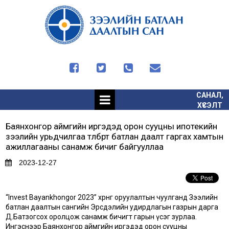




САНАЛ,
ХҮСЭЛТ
Баянхонгор аймгийн иргэдэд орон сууцны ипотекийн
зээлийн урьдчилгаа төлбөрт батлан даалт гаргах хамтын
ажиллагааны санамж бичиг байгууллаа
2023-12-27
“Invest Bayankhongor 2023” хөрөнгө оруулалтын чуулганд Зээлийн
батлан даалтын сангийн Эрсдэлийн удирдлагын газрын дарга
Д.Батзогсох оролцож санамж бичигт гарын үсэг зурлаа.
Ингэснээр Баянхонгор аймгийн иргэдэд орон сууцны