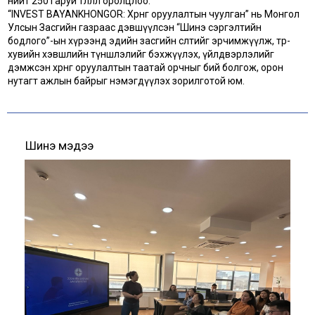
нийт 250 гаруй төлөөлөл оролцлоо.
“INVEST BAYANKHONGOR: Хөрөнгө оруулалтын чуулган” нь Монгол
Улсын Засгийн газраас дэвшүүлсэн “Шинэ сэргэлтийн
бодлого”-ын хүрээнд эдийн засгийн өсөлтийг эрчимжүүлж, төр-
хувийн хэвшлийн түншлэлийг бэхжүүлэх, үйлдвэрлэлийг
дэмжсэн хөрөнгө оруулалтын таатай орчныг бий болгож, орон
нутагт ажлын байрыг нэмэгдүүлэх зорилготой юм.
Шинэ мэдээ