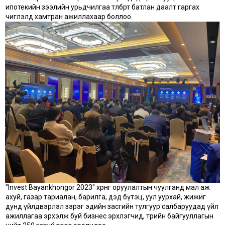
ипотекийн зээлийн урьдчилгаа төлбөрт батлан даалт гаргах
чиглэлд хамтран ажиллахаар боллоо.
"Invest Bayankhongor 2023" хөрөнгө оруулалтын чуулганд мал аж
ахуй, газар тариалан, барилга, дэд бүтэц, уул уурхай, жижиг
дунд үйлдвэрлэл зэрэг эдийн засгийн тулгуур салбаруудад үйл
ажиллагаа эрхэлж буй бизнес эрхлэгчид, төрийн байгууллагын