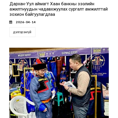
Дархан-Уул аймагт Хаан банкны зээлийн
ажилтнуудын чадавхжуулах сургалт амжилттай
зохион байгуулагдлаа
2026-04-14
дэлгэрэнгүй