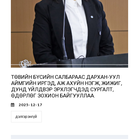
ТӨВИЙН БҮСИЙН САЛБАРААС ДАРХАН-УУЛ
АЙМГИЙН ИРГЭД, АЖ АХУЙН НЭГЖ, ЖИЖИГ,
ДУНД ҮЙЛДВЭР ЭРХЛЭГЧДЭД СУРГАЛТ,
ӨДӨРЛӨГ ЗОХИОН БАЙГУУЛЛАА.
2025-12-17
дэлгэрэнгүй