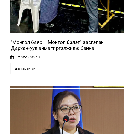
"Монгол баяр – Монгол бэлэг” үзэсгэлэн
Дархан-уул аймагт үргэлжилж байна
2026-02-12
дэлгэрэнгүй