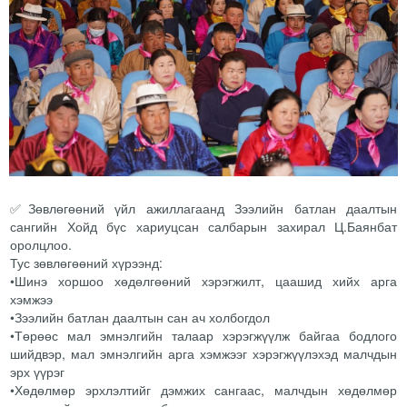
✅Зөвлөгөөний үйл ажиллагаанд Зээлийн батлан даалтын
сангийн Хойд бүс хариуцсан салбарын захирал Ц.Баянбат
оролцлоо.
Тус зөвлөгөөний хүрээнд:
•Шинэ хоршоо хөдөлгөөний хэрэгжилт, цаашид хийх арга
хэмжээ
•Зээлийн батлан даалтын сан ач холбогдол
•Төрөөс мал эмнэлгийн талаар хэрэгжүүлж байгаа бодлого
шийдвэр, мал эмнэлгийн арга хэмжээг хэрэгжүүлэхэд малчдын
эрх үүрэг
•Хөдөлмөр эрхлэлтийг дэмжих сангаас, малчдын хөдөлмөр