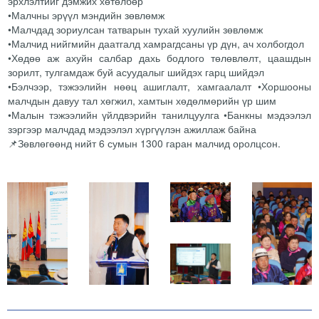
эрхлэлтийг дэмжих хөтөлбөр
•Малчны эрүүл мэндийн зөвлөмж
•Малчдад зориулсан татварын тухай хуулийн зөвлөмж
•Малчид нийгмийн даатгалд хамрагдсаны үр дүн, ач холбогдол
•Хөдөө аж ахуйн салбар дахь бодлого төлөвлөлт, цаашдын
зорилт, тулгамдаж буй асуудалыг шийдэх гарц шийдэл
•Бэлчээр, тэжээлийн нөөц ашиглалт, хамгаалалт •Хоршооны
малчдын давуу тал хөгжил, хамтын хөдөлмөрийн үр шим
•Малын тэжээлийн үйлдвэрийн танилцуулга •Банкны мэдээлэл
зэргээр малчдад мэдээлэл хүргүүлэн ажиллаж байна
📌Зөвлөгөөнд нийт 6 сумын 1300 гаран малчид оролцсон.