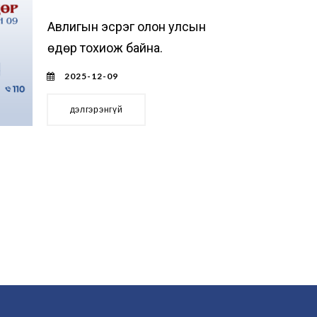
Авлигын эсрэг олон улсын
өдөр тохиож байна.
2025-12-09
дэлгэрэнгүй