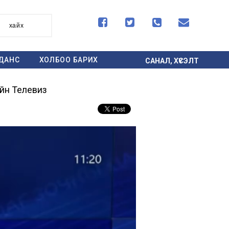




хайх
ДАНС
ХОЛБОО БАРИХ
САНАЛ, ХҮСЭЛТ
ийн Телевиз