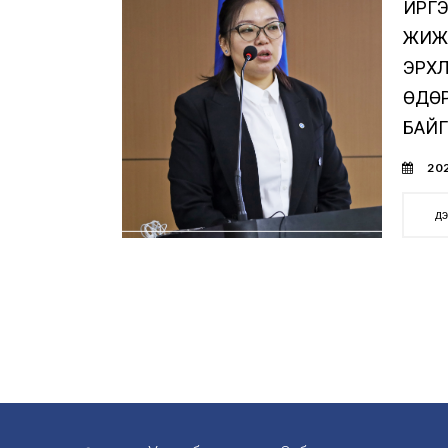
ИРГЭ
ЖИЖИ
ЭРХЛ
ӨДӨ
БАЙГ
202
д