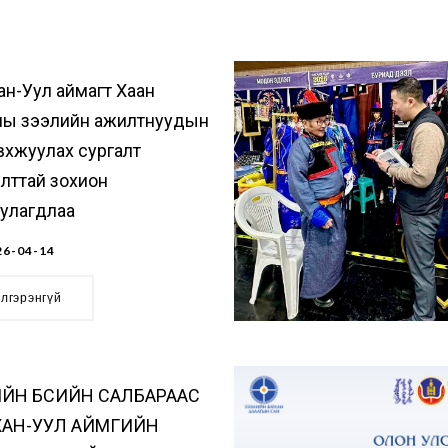
ан-Уул аймагт Хаан
ны зээлийн ажилтнуудын
вхжуулах сургалт
лттай зохион
уулагдлаа
6-04-14
элгэрэнгүй
ЙН БҮСИЙН САЛБАРААС
ХАН-УУЛ АЙМГИЙН