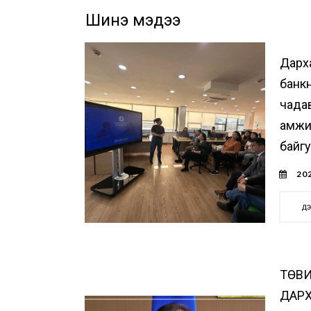
Шинэ мэдээ
Дарх
банк
чада
амжи
байг
202
д
ТӨВИ
ДАР