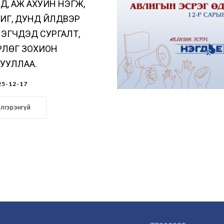
Д, АЖ АХУЙН НЭГЖ,
Г, ДУНД ҮЙЛДВЭР
ЭГЧДЭД СУРГАЛТ,
РЛӨГ ЗОХИОН
УУЛЛАА.
5-12-17
элгэрэнгүй