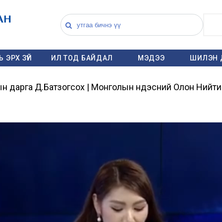
 ЭРХ ЗҮЙ
ИЛ ТОД БАЙДАЛ
МЭДЭЭ
ШИЛЭН 
н дарга Д.Батзогсох | Монголын Үндэсний Олон Нийт