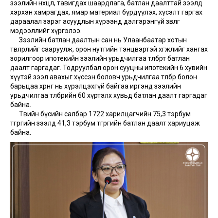
зээлийн нөхцөл, тавигдах шаардлага, батлан даалттай зээлд
хэрхэн хамрагдах, ямар материал бүрдүүлэх, хүсэлт гаргах
дараалал зэрэг асуудлын хүрээнд дэлгэрэнгүй зөвлөгөө
мэдээллийг хүргэлээ.
Зээлийн батлан даалтын сан нь Улаанбаатар хотын
төвлөрлийг сааруулж, орон нутгийн тэнцвэртэй хөгжлийг хангах
зорилгоор ипотекийн зээлийн урьдчилгаа төлбөрт батлан
даалт гаргадаг. Тодруулбал орон сууцны ипотекийн 6 хувийн
хүүтэй зээл авахыг хүссэн боловч урьдчилгаа төлбөр болон
барьцаа хөрөнгө нь хүрэлцэхгүй байгаа иргэнд зээлийн
урьдчилгаа төлбөрийн 60 хүртэлх хувьд батлан даалт гаргадаг
байна.
Төвийн бүсийн салбар 1722 харилцагчийн 75,3 тэрбум
төгрөгийн зээлд 41,3 тэрбум төгрөгийн батлан даалт хариуцаж
байна.