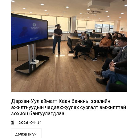
Дархан-Уул аймагт Хаан банкны зээлийн
ажилтнуудын чадавхжуулах сургалт амжилттай
зохион байгуулагдлаа
2026-04-14
дэлгэрэнгүй