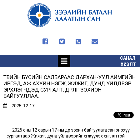




САНАЛ,
ХҮСЭЛТ
ТӨВИЙН БҮСИЙН САЛБАРААС ДАРХАН-УУЛ АЙМГИЙН
ИРГЭД, АЖ АХУЙН НЭГЖ, ЖИЖИГ, ДУНД ҮЙЛДВЭР
ЭРХЛЭГЧДЭД СУРГАЛТ, ӨДӨРЛӨГ ЗОХИОН
БАЙГУУЛЛАА.
2025-12-17
2025 оны 12 сарын 17-ны өдөр зохин байгуулагдсан энэхүү
сургалтаар Жижиг, дунд үйлдвэрийг хөгжүүлэх хөнгөлөлттэй