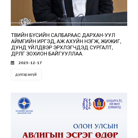
ТӨВИЙН БҮСИЙН САЛБАРААС ДАРХАН-УУЛ
АЙМГИЙН ИРГЭД, АЖ АХУЙН НЭГЖ, ЖИЖИГ,
ДУНД ҮЙЛДВЭР ЭРХЛЭГЧДЭД СУРГАЛТ,
ӨДӨРЛӨГ ЗОХИОН БАЙГУУЛЛАА.
2025-12-17
дэлгэрэнгүй