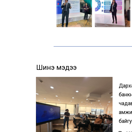
Шинэ мэдээ
Дарх
банк
чада
амжи
байг