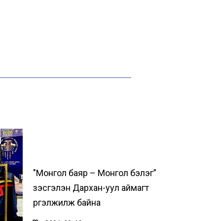
"Монгол баяр – Монгол бэлэг”
үзэсгэлэн Дархан-уул аймагт
үргэлжилж байна