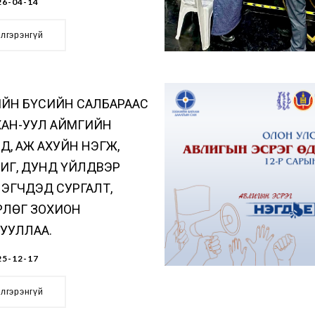
6-04-14
элгэрэнгүй
ЙН БҮСИЙН САЛБАРААС
ХАН-УУЛ АЙМГИЙН
Д, АЖ АХУЙН НЭГЖ,
ИГ, ДУНД ҮЙЛДВЭР
ЭГЧДЭД СУРГАЛТ,
РЛӨГ ЗОХИОН
УУЛЛАА.
5-12-17
элгэрэнгүй