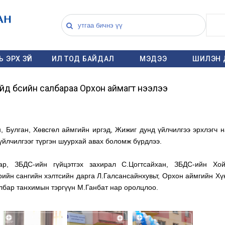
 ЭРХ ЗҮЙ
ИЛ ТОД БАЙДАЛ
МЭДЭЭ
ШИЛЭН 
йд бүсийн салбараа Орхон аймагт нээлээ
, Булган, Хөвсгөл аймгийн иргэд, Жижиг дунд үйлчилгээ эрхлэгч 
йлчилгээг түргэн шуурхай авах боломж бүрдлээ.
ар, ЗБДС-ийн гүйцэтгэх захирал С.Цогтсайхан, ЗБДС-ийн Хо
ийн сангийн хэлтсийн дарга Л.Галсансайнхувьт, Орхон аймгийн Хү
бар танхимын тэргүүн М.Ганбат нар оролцлоо.