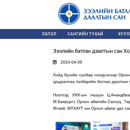
ЭХЛЭЛ
САНГИЙН ТУХАЙ
ХУУЛЬ
Зээлийн батлан даалтын сан Хо
2024-04-09
Хойд бүсийн салбар нээгдсэнээр Орхон
урьдчилгаа төлбөрийн батлан даалтын ү
Нээлтэд УИХ-ын гишүүн Ц.Анандбаз
М.Баярцогт, Орхон аймгийн Санхүү, Төр
Өлзий, МҮХАҮТ-ын Орхон аймаг дах сал