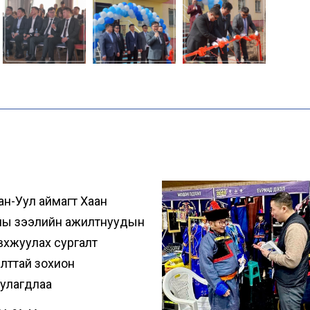
ан-Уул аймагт Хаан
ны зээлийн ажилтнуудын
вхжуулах сургалт
лттай зохион
уулагдлаа