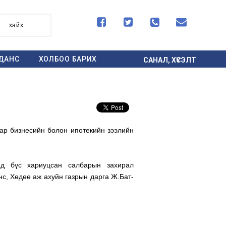




хайх
ДАНС
ХОЛБОО БАРИХ
САНАЛ, ХҮСЭЛТ
нар бизнесийн болон ипотекийн зээлийн
йд бүс хариуцсан салбарын захирал
нс, Хөдөө аж ахуйн газрын дарга Ж.Бат-