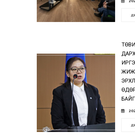
202
д
ТӨВИ
ДАР
ИРГЭ
ЖИЖ
ЭРХЛ
ӨДӨ
БАЙГ
202
д