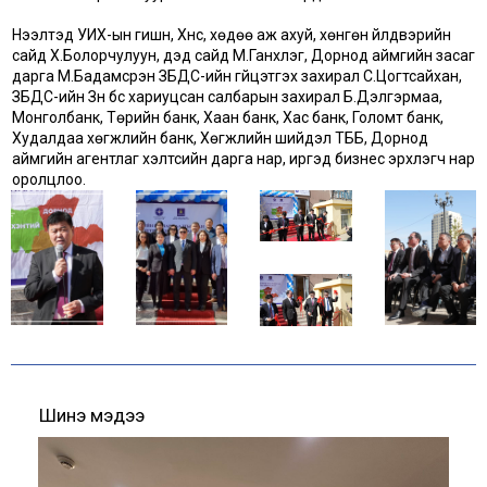
Нээлтэд УИХ-ын гишүүн, Хүнс, хөдөө аж ахуй, хөнгөн үйлдвэрийн
сайд Х.Болорчулуун, дэд сайд М.Ганхүлэг, Дорнод аймгийн засаг
дарга М.Бадамсүрэн ЗБДС-ийн гүйцэтгэх захирал С.Цогтсайхан,
ЗБДС-ийн Зүүн бүс хариуцсан салбарын захирал Б.Дэлгэрмаа,
Монголбанк, Төрийн банк, Хаан банк, Хас банк, Голомт банк,
Худалдаа хөгжлийн банк, Хөгжлийн шийдэл ТББ, Дорнод
аймгийн агeнтлаг хэлтсийн дарга нар, иргэд бизнeс эрхлэгч нар
оролцлоо.
Шинэ мэдээ