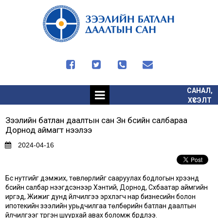




САНАЛ,
ХҮСЭЛТ
Зээлийн батлан даалтын сан Зүүн бүсийн салбараа
Дорнод аймагт нээлээ
2024-04-16
Бүс нутгийг дэмжих, төвлөрлийг сааруулах бодлогын хүрээнд
бүсийн салбар нээгдсэнээр Хэнтий, Дорнод, Сүхбаатар аймгийн
иргэд, Жижиг дунд үйлчилгээ эрхлэгч нар бизнесийн болон
ипотекийн зээлийн урьдчилгаа төлбөрийн батлан даалтын
үйлчилгээг түргэн шуурхай авах боломж бүрдлээ.