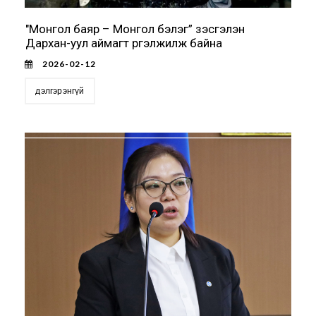
"Монгол баяр – Монгол бэлэг” үзэсгэлэн
Дархан-уул аймагт үргэлжилж байна
2026-02-12
дэлгэрэнгүй