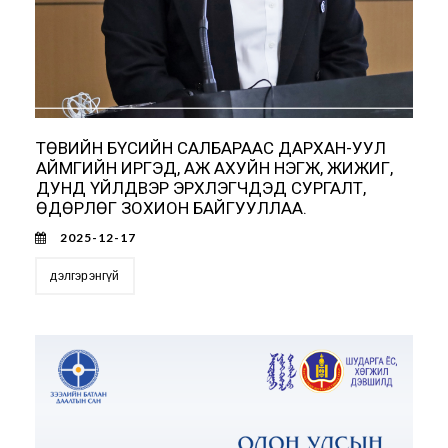
ТӨВИЙН БҮСИЙН САЛБАРААС ДАРХАН-УУЛ
АЙМГИЙН ИРГЭД, АЖ АХУЙН НЭГЖ, ЖИЖИГ,
ДУНД ҮЙЛДВЭР ЭРХЛЭГЧДЭД СУРГАЛТ,
ӨДӨРЛӨГ ЗОХИОН БАЙГУУЛЛАА.
2025-12-17
дэлгэрэнгүй