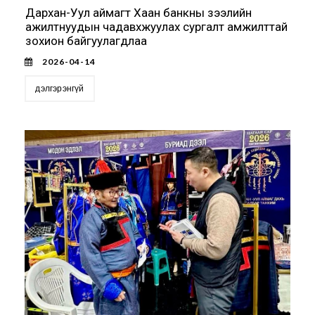
Дархан-Уул аймагт Хаан банкны зээлийн
ажилтнуудын чадавхжуулах сургалт амжилттай
зохион байгуулагдлаа
2026-04-14
дэлгэрэнгүй