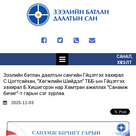




САНАЛ,
ХҮСЭЛТ
Зээлийн батлан даалтын сангийн Гүйцэтгэх захирал
С.Цогтсайхан, "Хөгжлийн Шийдэл" ТББ-ын Гүйцэтгэх
захирал Б.Хишигсүрэн нар Хамтран ажиллах "Санамж
бичиг"-т гарын үсэг зурлаа.
2025-11-03