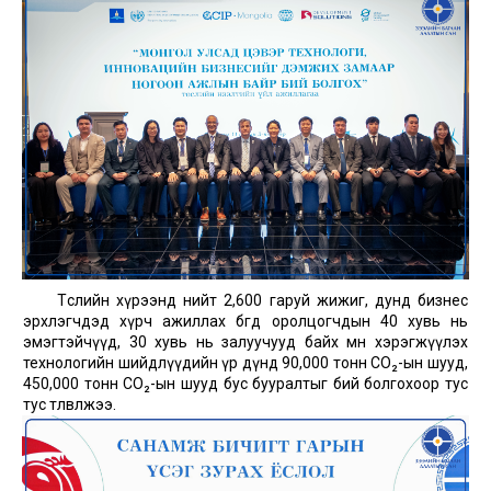
Төслийн хүрээнд нийт 2,600 гаруй жижиг, дунд бизнес
эрхлэгчдэд хүрч ажиллах бөгөөд оролцогчдын 40 хувь нь
эмэгтэйчүүд, 30 хувь нь залуучууд байх мөн хэрэгжүүлэх
технологийн шийдлүүдийн үр дүнд 90,000 тонн CO₂-ын шууд,
450,000 тонн CO₂-ын шууд бус бууралтыг бий болгохоор тус
тус төлөвлөжээ.