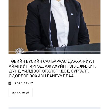
ТӨВИЙН БҮСИЙН САЛБАРААС ДАРХАН-УУЛ
АЙМГИЙН ИРГЭД, АЖ АХУЙН НЭГЖ, ЖИЖИГ,
ДУНД ҮЙЛДВЭР ЭРХЛЭГЧДЭД СУРГАЛТ,
ӨДӨРЛӨГ ЗОХИОН БАЙГУУЛЛАА.
2025-12-17
дэлгэрэнгүй