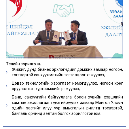
Төслийн зорилго нь:
Жижиг, дунд бизнес эрхлэгчдийг дэмжих замаар ногоон,
тогтвортой санхүүжилтийн тогтолцоог хөгжүүлэх;
Цэвэр технологийн хэрэглээг нэмэгдүүлэх, ногоон хөрөнгө
оруулалтын хүртээмжийг өргөжүүлэх;
Банк, санхүүгийн байгууллага болон хувийн хэвшлийн
хамтын ажиллагааг гүнзгийрүүлэх замаар Монгол Улсын
эдийн засгийг илүү уур амьсгалын өөрчлөлтөд тэсвэртэй,
байгаль орчинд ээлтэй болгох зорилготой юм.