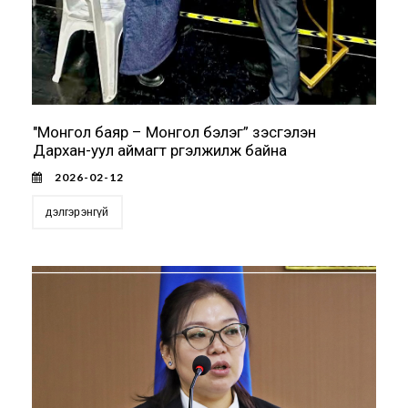
"Монгол баяр – Монгол бэлэг” үзэсгэлэн
Дархан-уул аймагт үргэлжилж байна
2026-02-12
дэлгэрэнгүй