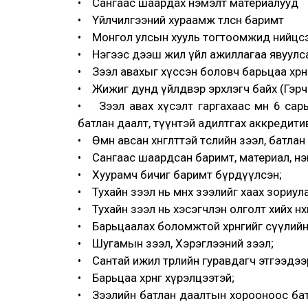
• Сангаас шаардах нэмэлт материалууд
• Үйлчилгээний хураамж төлсөн баримт
• Монгол улсын хууль тогтоомжид нийцсэ
• Нэгээс дээш жил үйл ажиллагаа явуулса
• Зээл авахыг хүссэн боловч барьцаа хөрөн
• Жижиг дунд үйлдвэр эрхлэгч байх (Гэрч
• Зээл авах хүсэлт гаргахаас өмнө 6 сар
батлан даалт, түүнтэй адилтгах аккредити
• Өмнө авсан хөнгөлттэй төслийн зээл, батл
• Сангаас шаардсан баримт, материал, нэмэл
• Хуурамч бичиг баримт бүрдүүлсэн;
• Тухайн зээл нь өмнөх зээлийг хаах зори
• Тухайн зээл нь хэсэгчлэн олголт хийх нөх
• Барьцаалах боломжтой хөрөнгийг сүүлийн
• Шугамын зээл, Хэрэглээний зээл;
• Сантай ижил төрлийн гуравдагч этгээдээр
• Барьцаа хөрөнгө хүрэлцээтэй;
• Зээлийн батлан даалтын хорооноос бат