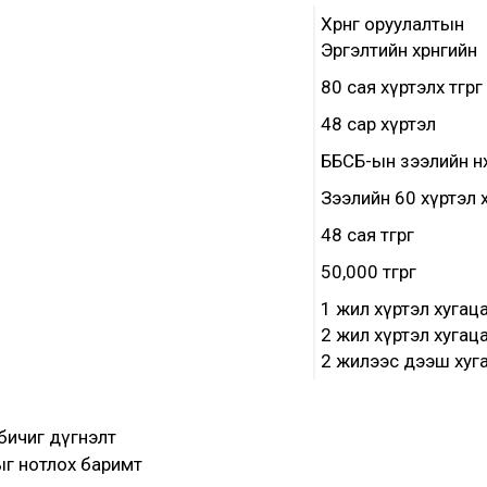
Хөрөнгө оруулалтын
Эргэлтийн хөрөнгийн
80 сая хүртэлх төгрөг
48 сар хүртэл
ББСБ-ын зээлийн нөхц
Зээлийн 60 хүртэл 
48 сая төгрөг
50,000 төгрөг
1 жил хүртэл хугац
2 жил хүртэл хугац
2 жилээс дээш хуг
бичиг дүгнэлт
г нотлох баримт