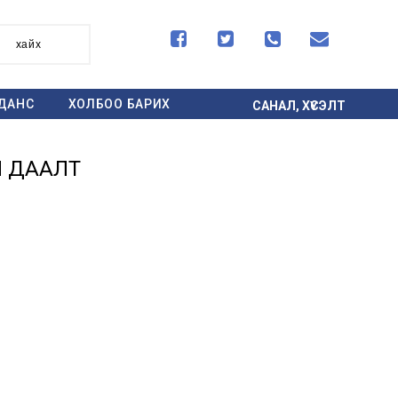




хайх
ДАНС
ХОЛБОО БАРИХ
САНАЛ, ХҮСЭЛТ
Н ДААЛТ