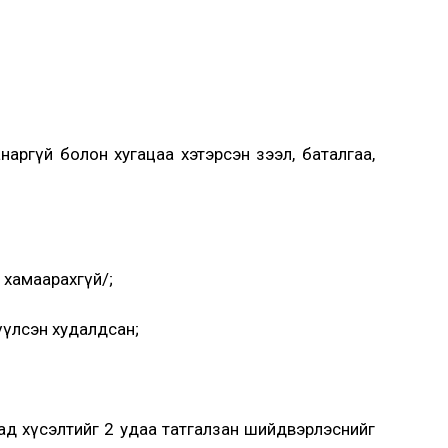
наргүй болон хугацаа хэтэрсэн зээл, баталгаа,
 хамаарахгүй/;
үүлсэн худалдсан;
ад хүсэлтийг 2 удаа татгалзан шийдвэрлэснийг