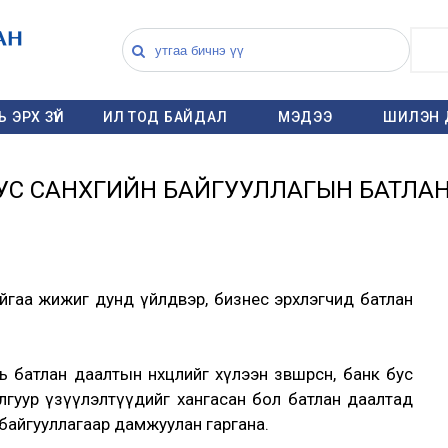
 ЭРХ ЗҮЙ
ИЛ ТОД БАЙДАЛ
МЭДЭЭ
ШИЛЭН 
УС САНХҮҮГИЙН БАЙГУУЛЛАГЫН БАТЛА
байгаа жижиг дунд үйлдвэр, бизнес эрхлэгчид батлан
батлан даалтын нөхцөлийг хүлээн зөвшөөрсөн, банк бус
лгуур үзүүлэлтүүдийг хангасан бол батлан даалтад
 байгууллагаар дамжуулан гаргана.