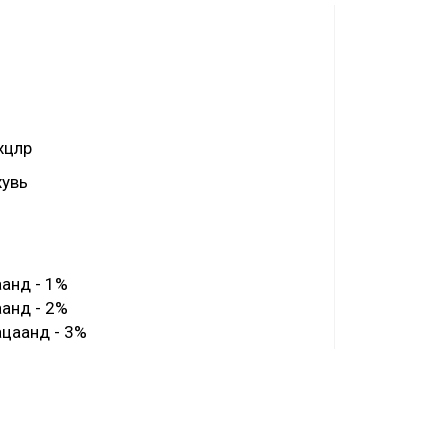
өлөөр
хувь
аанд - 1%
аанд - 2%
ацаанд - 3%