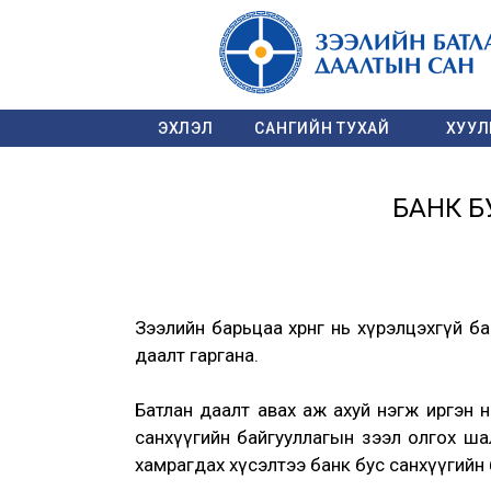
ЭХЛЭЛ
САНГИЙН ТУХАЙ
ХУУЛЬ
БАНК Б
Зээлийн барьцаа хөрөнгө нь хүрэлцэхгүй 
даалт гаргана.
Батлан даалт авах аж ахуй нэгж иргэн нь 
санхүүгийн байгууллагын зээл олгох ша
хамрагдах хүсэлтээ банк бус санхүүгийн