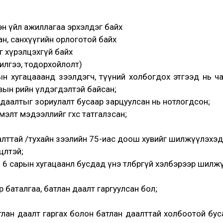
н үйл ажиллагаа эрхэлдэг байх
н, санхүүгийн орлоготой байх
гө хүрэлцэхгүй байх
илгээ, тодорхойлолт)
ын хугацааанд зээлдэгч, түүний холбогдох этгээд нь ча
вын өрийн үлдэгдэлтэй байсан;
ан даалтыг зориулалт бусаар зарцуулсан нь нотлогдсон;
т мэдээллийг өгөхөөс татгалзсан;
улалттай /тухайн зээлийн 75-иас доош хувийг шилжүүлэхэд
цөлтэй;
 6 сарын хугацаанл бусдад үнэ төлбөргүй хэлбэрээр шилж
 баталгаа, батлан даалт гаргуулсан бол;
лан даалт гаргах болон батлан даалттай холбоотой бус