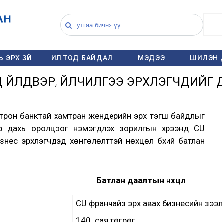
 ЭРХ ЗҮЙ
ИЛ ТОД БАЙДАЛ
МЭДЭЭ
ШИЛЭН 
 ҮЙЛДВЭР, ҮЙЛЧИЛГЭЭ ЭРХЛЭГЧДИЙГ
итрон банктай хамтран жендерийн эрх тэгш байдлыг
ар дахь оролцоог нэмэгдүүлэх зорилгын хүрээнд CU
изнес эрхлэгчдэд хөнгөлөлттэй нөхцөл бүхий батлан
Батлан даалтын нөхцөл
CU франчайз эрх авах бизнесийн зээ
140 сая төгрөг