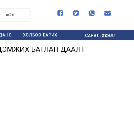




хайх
ДАНС
ХОЛБОО БАРИХ
САНАЛ, ХҮСЭЛТ
 ДЭМЖИХ БАТЛАН ДААЛТ
л