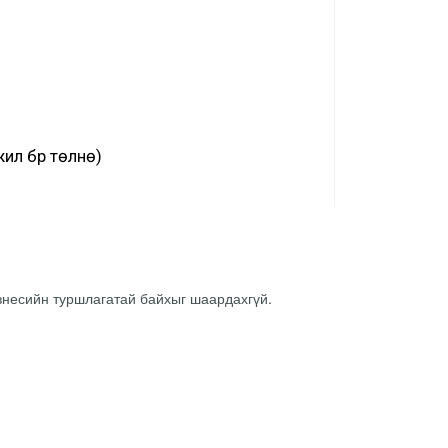
ил бүр төлнө)
изнесийн туршлагатай байхыг шаардахгүй.