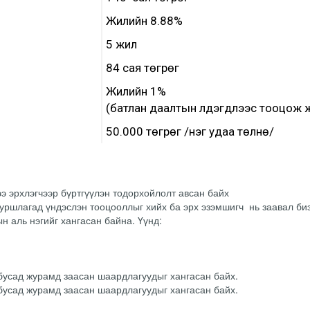
Жилийн 8.88%
5 жил
84 сая төгрөг
Жилийн 1%
(батлан даалтын үлдэгдлээс тооцож ж
50.000 төгрөг /нэг удаа төлнө/
гээ эрхлэгчээр бүртгүүлэн тодорхойлолт авсан байх
 туршлагад үндэслэн тооцооллыг хийх ба эрх эзэмшигч нь заавал б
ын аль нэгийг хангасан байна. Үүнд:
бусад журамд заасан шаардлагуудыг хангасан байх.
бусад журамд заасан шаардлагуудыг хангасан байх.