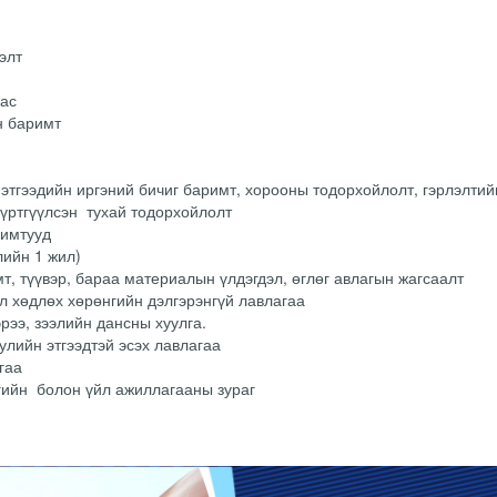
элт
дас
н баримт
этгээдийн иргэний бичиг баримт, хорооны тодорхойлолт, гэрлэлтий
бүртгүүлсэн тухай тодорхойлолт
римтууд
лийн 1 жил)
т, түүвэр, бараа материалын үлдэгдэл, өглөг авлагын жагсаалт
үл хөдлөх хөрөнгийн дэлгэрэнгүй лавлагаа
рээ, зээлийн дансны хуулга.
лийн этгээдтэй эсэх лавлагаа
гаа
ийн болон үйл ажиллагааны зураг