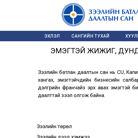
ЭХЛЭЛ
САНГИЙН ТУХАЙ
ХУУЛЬ
ЭМЭГТЭЙ ЖИЖИГ, ДУНД
Зээлийн батлан даалтын сан нь CU, Кап
хангах, эмэгтэйчүүдийн бизнесийн салб
дэлгүүрийн франчайз эрх авах эмэгтэй б
даалттай зээл олгож байна.
Зээлийн төрөл
Зээлийн дээд хэмжээ