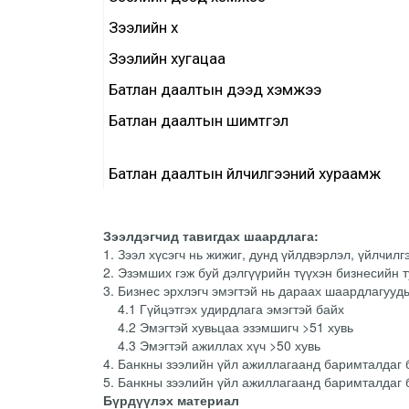
Зээлийн хүү
Зээлийн хугацаа
Батлан даалтын дээд хэмжээ
Батлан даалтын шимтгэл
Батлан даалтын үйлчилгээний хураамж
Зээлдэгчид тавигдах шаардлага:
1. Зээл хүсэгч нь жижиг, дунд үйлдвэрлэл, үйлчил
2. Эзэмших гэж буй дэлгүүрийн түүхэн бизнесийн
3. Бизнес эрхлэгч эмэгтэй нь дараах шаардлагууд
4.1 Гүйцэтгэх удирдлага эмэгтэй байх
4.2 Эмэгтэй хувьцаа эзэмшигч >51 хувь
4.3 Эмэгтэй ажиллах хүч >50 хувь
4. Банкны зээлийн үйл ажиллагаанд баримталдаг 
5. Банкны зээлийн үйл ажиллагаанд баримталдаг 
Бүрдүүлэх материал