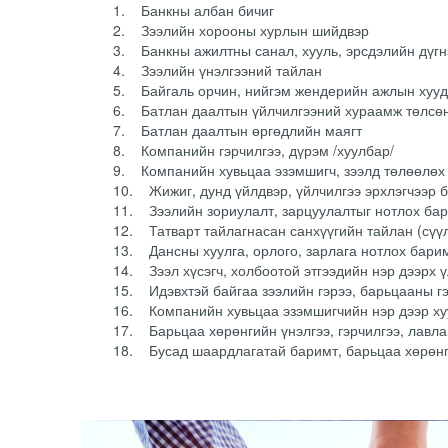
1. Банкны албан бичиг
2. Зээлийн хорооны хурлын шийдвэр
3. Банкны ажилтны санал, хууль, эрсдэлийн дүгн
4. Зээлийн үнэлгээний тайлан
5. Байгаль орчин, нийгэм жендерийн ажлын хуу
6. Батлан даалтын үйлчилгээний хураамж төлсө
7. Батлан даалтын өргөдлийн маягт
8. Компанийн гэрчилгээ, дүрэм /хуулбар/
9. Компанийн хувьцаа эзэмшигч, зээлд төлөөлөх 
10. Жижиг, дунд үйлдвэр, үйлчилгээ эрхлэгчээр 
11. Зээлийн зориулалт, зарцуулалтыг нотлох ба
12. Татварт тайлагнасан санхүүгийн тайлан (сүү
13. Дансны хуулга, орлого, зарлага нотлох барим
14. Зээл хүсэгч, холбоотой этгээдийн нэр дээрх 
15. Идэвхтэй байгаа зээлийн гэрээ, барьцааны гэ
16. Компанийн хувьцаа эзэмшигчийн нэр дээр хуу
17. Барьцаа хөрөнгийн үнэлгээ, гэрчилгээ, лавла
18. Бусад шаардлагатай баримт, барьцаа хөрөнг