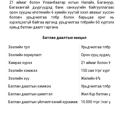
21 аймаг болон Улаанбаатар хотын Налайх, Багануур,
Багахангай дүүргүүдэд банк санхүүгийн байгууллагаас
орон сууцны ипотекийн 6 хувийн хүүтэй зээл авахыг хүссэн
боловч урьдчилгаа төлбөр болон барьцаа хөрөнгө нь
хүрэлцэхгүй байгаа иргэнд урьдчилгаа төлбөрийн 60 хүртэлх
хувьд батлан даалт гаргана.
Батлан даалтын нөхцөл
Зээлийн төрөл
Урьдчилгаа төлбөрий
Зээлийн зориулалт
Орон сууц худалдан
Хамрах хүрээ
21 аймаг болон Улаа
Зээлийн хэмжээ
150 сая төгрөг хүртэл
Зээлийн хүү
Жилийн 6%
Батлан даалтын хэмжээ
Урьдчилгаа төлбөрий
Батлан даалтын шимтгэл
Жил бүр батлан даа
Батлан даалтын үйлчилгээний хураамж
10.000 төгрөг /нэг уда