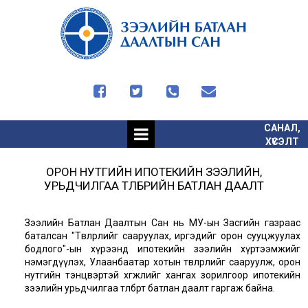




САНАЛ,
ХҮСЭЛТ
ОРОН НУТГИЙН ИПОТЕКИЙН ЗЭЭЛИЙН,
УРЬДЧИЛГАА ТӨЛБӨРИЙН БАТЛАН ДААЛТ
Зээлийн Батлан Даалтын Сан нь МУ-ын Засгийн газраас
баталсан "Төвлөрлийг сааруулах, иргэдийг орон сууцжуулах
бодлого"-ын хүрээнд ипотекийн зээлийн хүртээмжийг
нэмэгдүүлэх, Улаанбаатар хотын төвлөрлийг сааруулж, орон
нутгийн тэнцвэртэй хөгжлийг хангах зорилгоор ипотекийн
зээлийн урьдчилгаа төлбөрт батлан даалт гаргаж байна.