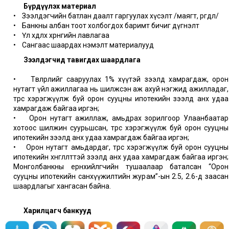
Бүрдүүлэх материал
• Зээлдэгчийн батлан даалт гаргуулах хүсэлт /маягт, өргөдөл/
• Банкны албан тоот холбогдох баримт бичиг дүгнэлт
• Үл хөдлөх хөрөнгийн лавлагаа
• Сангаас шаардах нэмэлт материалууд
Зээлдэгчид тавигдах шаардлага
• Төвлөрлийг сааруулах 1% хүүтэй зээлд хамрагдаж, орон
нутагт үйл ажиллагаа нь шилжсэн аж ахуй нэгжид ажилладаг,
төрөөс хэрэгжүүлж буй орон сууцны ипотекийн зээлд анх удаа
хамрагдаж байгаа иргэн;
• Орон нутагт ажиллаж, амьдрах зорилгоор Улаанбаатар
хотоос шилжин суурьшсан, төрөөс хэрэгжүүлж буй орон сууцны
ипотекийн зээлд анх удаа хамрагдаж байгаа иргэн;
• Орон нутагт амьдардаг, төрөөс хэрэгжүүлж буй орон сууцны
ипотекийн хөнгөлөлттэй зээлд анх удаа хамрагдаж байгаа иргэн;
Монголбанкны ерөнхийлөгчийн тушаалаар баталсан “Орон
сууцны ипотекийн санхүүжилтийн журам”-ын 2.5, 2.6-д заасан
шаардлагыг хангасан байна.
Харилцагч банкууд