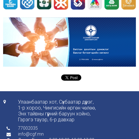
Улаанбаатар хот, Сүхбаатар дүүрэг,

1-р хороо, Чингисийн өргөн чөлөө,
Энх тайвны гүүрний баруун хойно,
Гэрэгэ тауэр, 6-р давхар
77002035

info@cgf.mn
