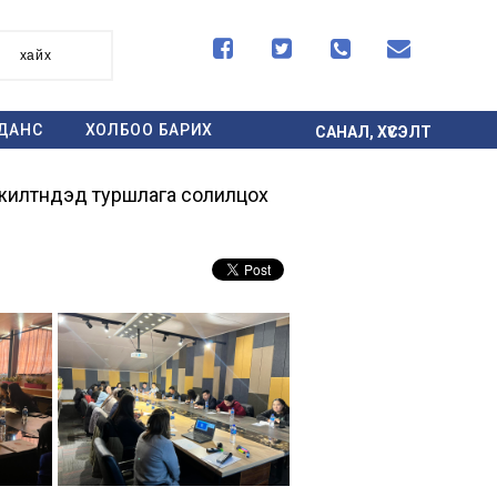




хайх
ДАНС
ХОЛБОО БАРИХ
САНАЛ, ХҮСЭЛТ
илтнүүдэд туршлага солилцох