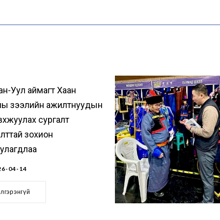
ан-Уул аймагт Хаан
ны зээлийн ажилтнуудын
вхжуулах сургалт
лттай зохион
уулагдлаа
6-04-14
элгэрэнгүй