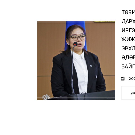
ТӨВИ
ДАР
ИРГЭ
ЖИЖ
ЭРХЛ
ӨДӨ
БАЙГ
202
д