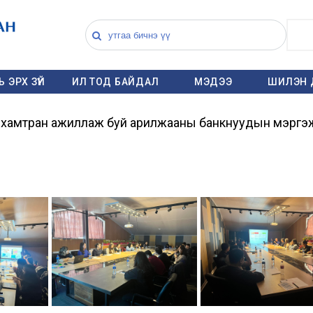
 ЭРХ ЗҮЙ
ИЛ ТОД БАЙДАЛ
МЭДЭЭ
ШИЛЭН 
ь хамтран ажиллаж буй арилжааны банкнуудын мэргэж