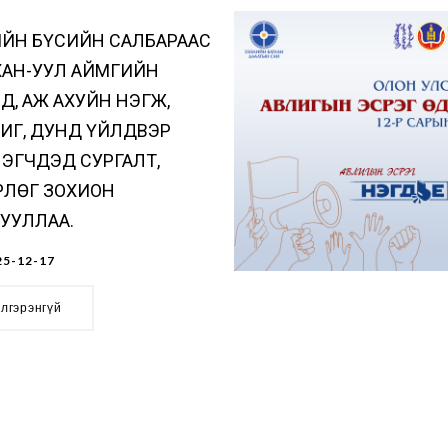
ЙН БҮСИЙН САЛБАРААС
ХАН-УУЛ АЙМГИЙН
Д, АЖ АХУЙН НЭГЖ,
ИГ, ДУНД ҮЙЛДВЭР
ЭГЧДЭД СУРГАЛТ,
РЛӨГ ЗОХИОН
УУЛЛАА.
5-12-17
элгэрэнгүй