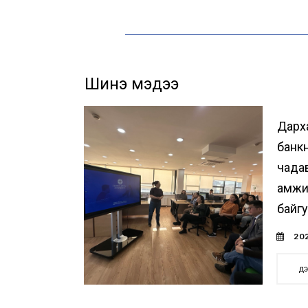
Шинэ мэдээ
Дарх
банк
чада
амжи
байг
202
д