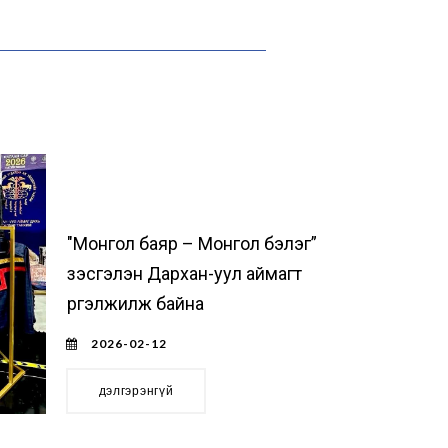
"Монгол баяр – Монгол бэлэг”
үзэсгэлэн Дархан-уул аймагт
үргэлжилж байна
2026-02-12
дэлгэрэнгүй